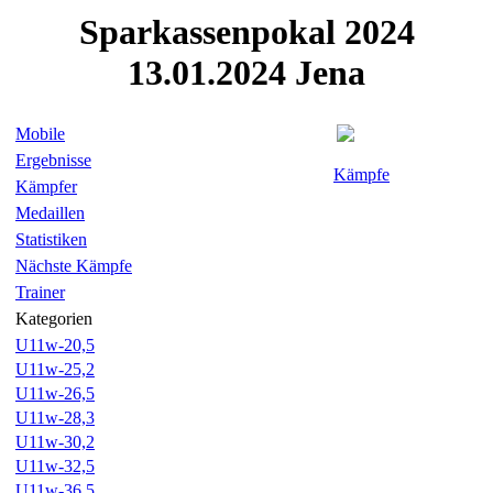
Sparkassenpokal 2024
13.01.2024 Jena
Mobile
Ergebnisse
Kämpfe
Kämpfer
Medaillen
Statistiken
Nächste Kämpfe
Trainer
Kategorien
U11w-20,5
U11w-25,2
U11w-26,5
U11w-28,3
U11w-30,2
U11w-32,5
U11w-36,5