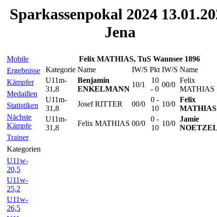
Sparkassenpokal 2024 13.01.20
Jena
Mobile
Felix MATHIAS, TuS Wannsee 1896
Kategorie
Name
IW/S
Pkt
IW/S
Name
Ergebnisse
U11m-
Benjamin
10
Felix
Kämpfer
10/1
00/0
31,8
ENKELMANN
- 0
MATHIAS
Medaillen
U11m-
0 -
Felix
Josef RITTER
00/0
10/0
Statistiken
31,8
10
MATHIAS
Nächste
U11m-
0 -
Jamie
Felix MATHIAS
00/0
10/0
Kämpfe
31,8
10
NOETZE
Trainer
Kategorien
U11w-
20,5
U11w-
25,2
U11w-
26,5